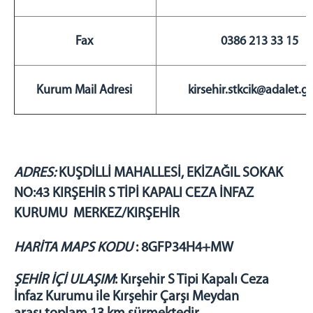
Psikososyal Birimi
İnfaz Birimi
Fax
0386 213 33 15
Eğitim Birimi
PERSONEL
Kurum Mail Adresi
kirsehir.stkcik@adalet.go
Adalet Kart
CTE UZEM
UYAP Şifre İşlemleri
MEDSİS
ADRES:
KUŞDİLLİ MAHALLESİ, EKİZAĞIL SOKAK
Mal Bildirimi
NO:43 KIRŞEHİR S TİPİ KAPALI CEZA İNFAZ
Bordro Sorgulama
KURUMU MERKEZ/KIRŞEHİR
Aile Bilgileri Bildirimi
Mevzuat Bilgi Sistemi
HARİTA MAPS KODU
: 8GFP34H4+MW
UYAP Akademi
GÖRÜŞ PROGRAMI
ŞEHİR İÇİ ULAŞIM
: Kırşehir S Tipi Kapalı Ceza
İnfaz Kurumu ile Kırşehir Çarşı Meydan
Açık Görüş Proğramı